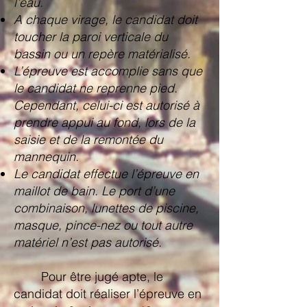
l’eau.
A chaque virage, le candidat doit
toucher la paroi verticale du
bassin ou un repère matérialisé.
L’épreuve est accomplie sans que
le candidat ne reprenne pied.
Cependant, celui-ci est autorisé à
prendre appui au fond, lors de la
saisie et de la remontée du
mannequin.
Le candidat effectue l’épreuve en
maillot de bain. Le port d’une
combinaison, lunettes de piscine,
masque, pince-nez ou tout autre
matériel n’est pas autorisé.
Pour être jugé apte, le
candidat doit réaliser l’épreuve en