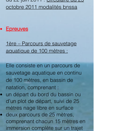
octobre 2011 modalités bnssa
​Epreuves
1ère – Parcours de sauvetage
aquatique de 100 mètres :
Elle consiste en un parcours de
sauvetage aquatique en continu
de 100 mètres, en bassin de
natation, comprenant :
un départ du bord du bassin ou
d’un plot de départ, suivi de 25
mètres nage libre en surface
deux parcours de 25 mètres,
comprenant chacun 15 mètres en
immersion complète sur un trajet