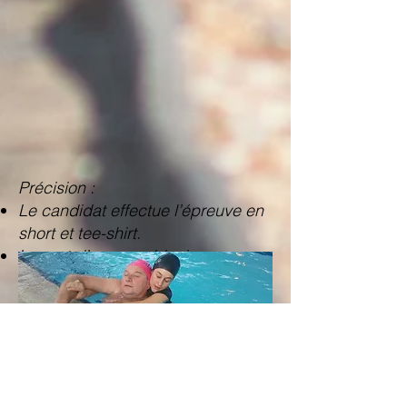
Précision :
Le candidat effectue l’épreuve en
short et tee-shirt.
Le port d’une combinaison,
lunettes de piscine, masque,
pince nez ou tout autre matériel
n’est pas autorisé.
Pour être déclaré apte, le candidat
doit réaliser correctement