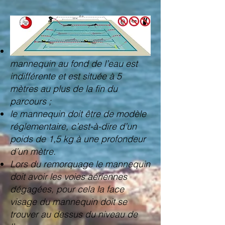
Précisions :
La position d’attente du
mannequin au fond de l’eau est
indifférente et est située à 5
mètres au plus de la fin du
parcours ;
le mannequin doit être de modèle
réglementaire, c’est-à-dire d’un
poids de 1,5 kg à une profondeur
d’un mètre.
Lors du remorquage le mannequin
doit avoir les voies aériennes
dégagées, pour cela la face
visage du mannequin doit se
trouver au dessus du niveau de