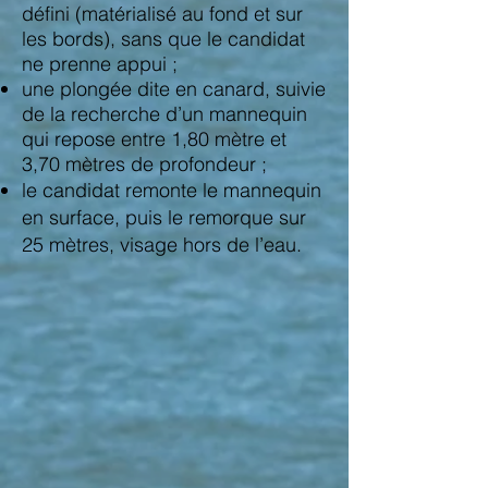
défini (matérialisé au fond et sur
les bords), sans que le candidat
ne prenne appui ;
une plongée dite en canard, suivie
de la recherche d’un mannequin
qui repose entre 1,80 mètre et
3,70 mètres de profondeur ;
le candidat remonte le mannequin
en surface, puis le remorque sur
25 mètres, visage hors de l’eau.