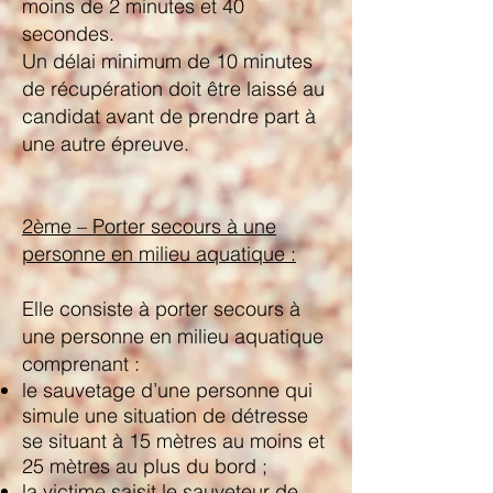
moins de 2 minutes et 40
secondes.
Un délai minimum de 10 minutes
de récupération doit être laissé au
candidat avant de prendre part à
une autre épreuve.
2ème – Porter secours à une
personne en milieu aquatique :
Elle consiste à porter secours à
une personne en milieu aquatique
comprenant :
le sauvetage d’une personne qui
simule une situation de détresse
se situant à 15 mètres au moins et
25 mètres au plus du bord ;
la victime saisit le sauveteur de